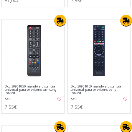
51,04€
7,55€
Dcu 30901050 mando a distancia
Dcu 30901060 mando a distancia
universal para televisores samsung
universal para televisores sony
lcd/led
lcd/led
DCU
DCU
7,55€
7,55€