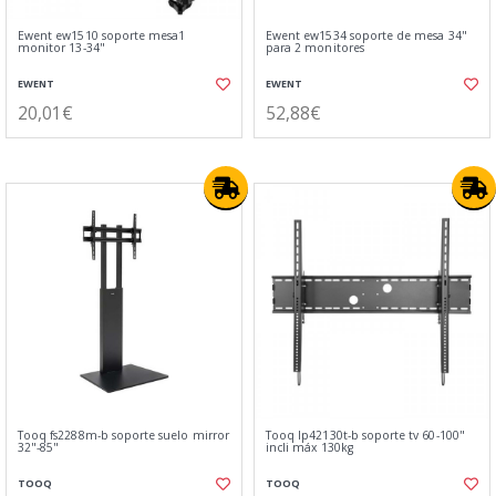
Ewent ew1510 soporte mesa1
Ewent ew1534 soporte de mesa 34"
monitor 13-34"
para 2 monitores
EWENT
EWENT
20,01€
52,88€
Tooq fs2288m-b soporte suelo mirror
Tooq lp42130t-b soporte tv 60-100"
32"-85"
incli máx 130kg
TOOQ
TOOQ