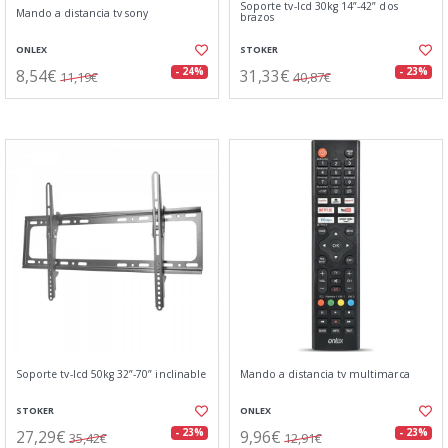
Soporte tv-lcd 30kg 14”-42” dos
Mando a distancia tv sony
brazos
ONLEX
STOKER
8,54€
31,33€
- 24%
- 23%
11,19€
40,87€
Soporte tv-lcd 50kg 32”-70” inclinable
Mando a distancia tv multimarca
STOKER
ONLEX
27,29€
9,96€
- 23%
- 23%
35,42€
12,91€