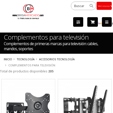
Powered
by
Tra
Complementos para televisión
Complementos de primeras marcas para televisión: cables,
mandos, soportes
INICIO
TECNOLOGÍA
ACCESORIOS TECNOLOGÍA
COMPLEMENTOS PARA TELEVISIÓN
Total de productos disponibles
205