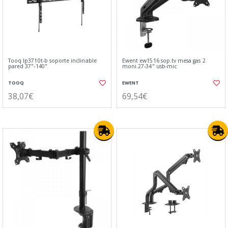
Tooq lp3710t-b soporte inclinable
Ewent ew1516 sop.tv mesa gas 2
pared 37"-140"
moni.27-34" usb-mic
TOOQ
EWENT
38,07€
69,54€