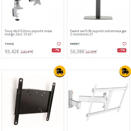
Tooq db3132tnr-s soporte mesa
Ewent ew1538 soporte sobremesa gas
incl/gir 2brz 13-32"
2 monitores 27
TOOQ
EWENT
93,42€
50,38€
- 7%
- 5%
100,41€
52,92€