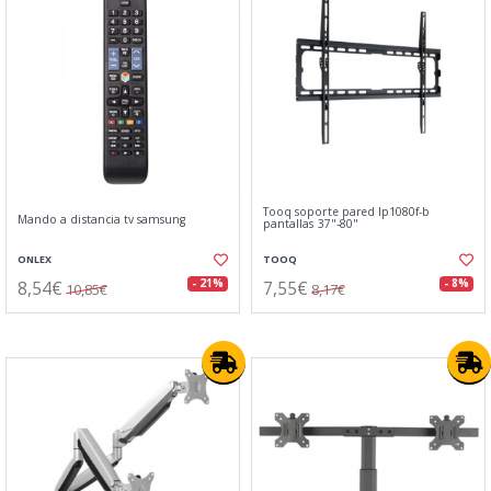
Tooq soporte pared lp1080f-b
Mando a distancia tv samsung
pantallas 37"-80"
ONLEX
TOOQ
8,54€
7,55€
- 21%
- 8%
10,85€
8,17€