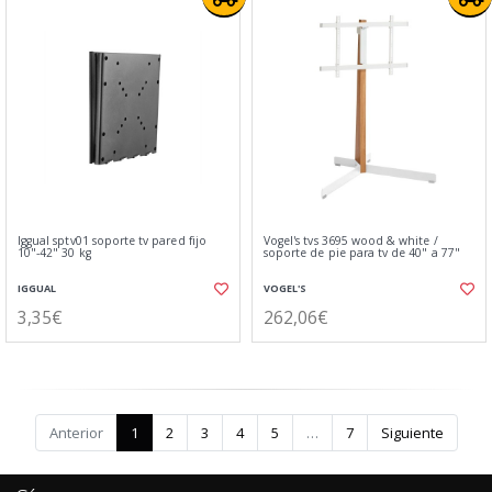
Iggual sptv01 soporte tv pared fijo
Vogel's tvs 3695 wood & white /
10"-42" 30 kg
soporte de pie para tv de 40" a 77"
IGGUAL
VOGEL'S
3,35€
262,06€
Anterior
1
2
3
4
5
…
7
Siguiente