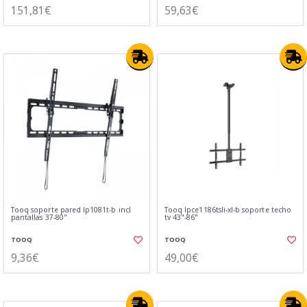
151,81€
59,63€
Tooq soporte pared lp1081t-b incl
Tooq lpce1186tsli-xl-b soporte techo
pantallas 37-80"
tv 43"-86"
TOOQ
TOOQ
9,36€
49,00€