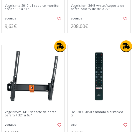
Vogel's ma 2010-b1 soporte monitor
Vogel's tvm 3643 white / soporte de
/ tv de 19" a 37"
pared para tv de 40" a 77"
VOGEL'S
VOGEL'S
9,63€
208,00€
Vogel's tvm 1413 soporte de pared
Dcu 30902050 / mando a distancia
para tv / 32" a 65"
tcl
VOGEL'S
DCU