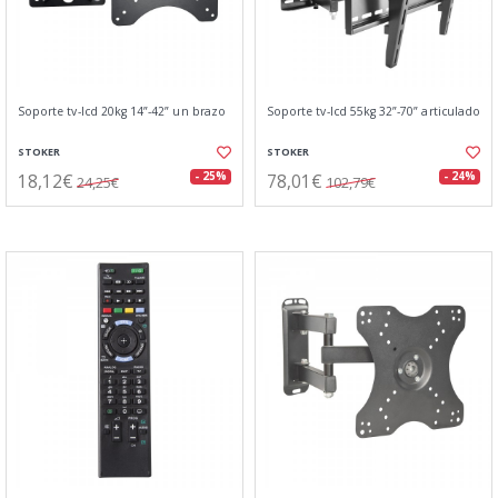
Soporte tv-lcd 20kg 14”-42” un brazo
Soporte tv-lcd 55kg 32”-70” articulado
STOKER
STOKER
18,12€
78,01€
- 25%
- 24%
24,25€
102,79€