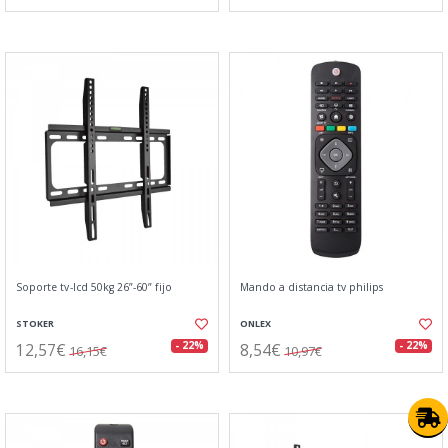
Soporte tv-lcd 50kg 26”-60” fijo
Mando a distancia tv philips
STOKER
ONLEX
12,57€
8,54€
- 22%
- 22%
16,15€
10,97€