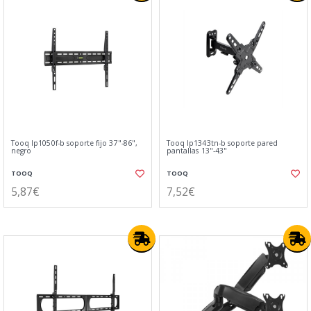
Tooq lp1050f-b soporte fijo 37"-86",
Tooq lp1343tn-b soporte pared
negro
pantallas 13"-43"
TOOQ
TOOQ
5,87€
7,52€