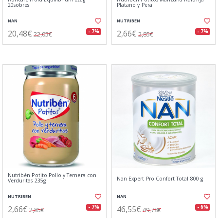
20sobres
Platano y Pera
NAN
NUTRIBEN
20,48€
2,66€
- 7%
- 7%
22,05€
2,85€
Nutribén Potito Pollo y Ternera con
Nan Expert Pro Confort Total 800 g
Verduritas 235g
NUTRIBEN
NAN
2,66€
46,55€
- 7%
- 6%
2,85€
49,78€