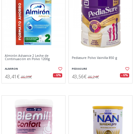
Almirón Advance 2 Leche de
Pediasure Polvo Vainilla 850 g
Continuación en Polvo 1200g
ALMIRON
PEDIASURE
43,41€
43,56€
- 6%
- 6%
46,09€
46,24€