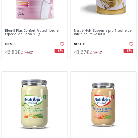
Blemil Plus Confort Protech Leche
Nestlé NAN Supreme pro 1 Leche de
Especial en Polvo 800g
Inicio en Polvo 800g
BLEMIL
NESTLÉ
46,80€
43,67€
- 6%
- 6%
49,68€
46,35€