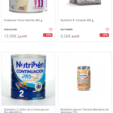
Pediasure Polvo Vainilla 400 g
Nutriben 8 Cereales 600 g
PEDIASURE
NUTRIBEN
13,90€
6,56€
- 38%
- 18%
22,41€
8,03€
Nutriben 2 Leche de Continuacion
Nutriben Jamon Ternera Menestra de
Pro Alfa 800 g
Verduras 235