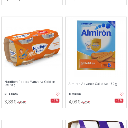
Nutriben Potitos Manzana Golden
Almiron Advance Galletitas 180 g
2x120 g
NUTRIBEN
ALMIRON
3,83€
4,03€
- 5%
- 5%
4,04€
4,25€