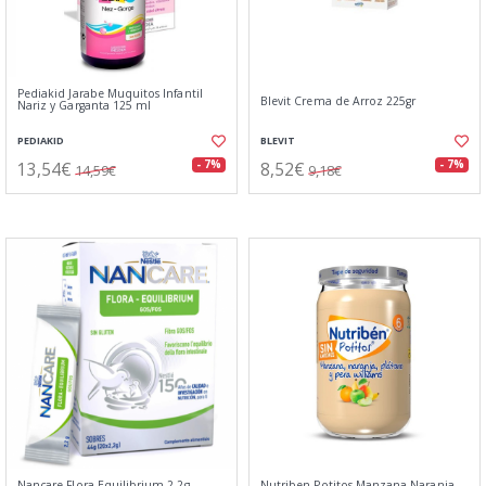
Pediakid Jarabe Muquitos Infantil
Blevit Crema de Arroz 225gr
Nariz y Garganta 125 ml
PEDIAKID
BLEVIT
13,54€
8,52€
- 7%
- 7%
14,59€
9,18€
Nancare Flora Equilibrium 2,2g
Nutriben Potitos Manzana Naranja