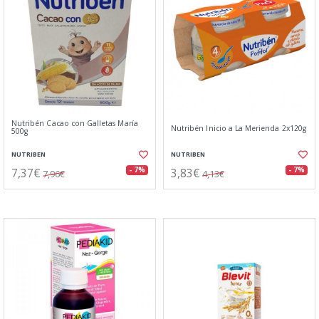
Nutribén Cacao con Galletas María
Nutribén Inicio a La Merienda 2x120g
500g
NUTRIBEN
NUTRIBEN
7,37€
3,83€
- 7%
- 7%
7,96€
4,13€