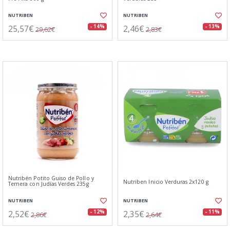
NUTRIBEN
NUTRIBEN
25,57€
2,46€
- 14%
- 13%
29,62€
2,83€
Nutribén Potito Guiso de Pollo y
Nutriben Inicio Verduras 2x120 g
Ternera con Judías Verdes 235g
NUTRIBEN
NUTRIBEN
2,52€
2,35€
- 12%
- 11%
2,86€
2,64€