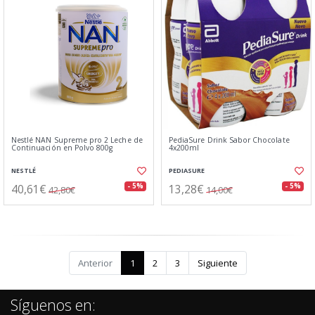
Nestlé NAN Supreme pro 2 Leche de
PediaSure Drink Sabor Chocolate
Continuación en Polvo 800g
4x200ml
NESTLÉ
PEDIASURE
40,61€
13,28€
- 5%
- 5%
42,80€
14,00€
Anterior
1
2
3
Siguiente
Síguenos en: