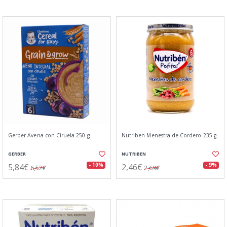
Gerber Avena con Ciruela 250 g
Nutriben Menestra de Cordero 235 g
GERBER
NUTRIBEN
5,84€
2,46€
- 10%
- 9%
6,52€
2,69€