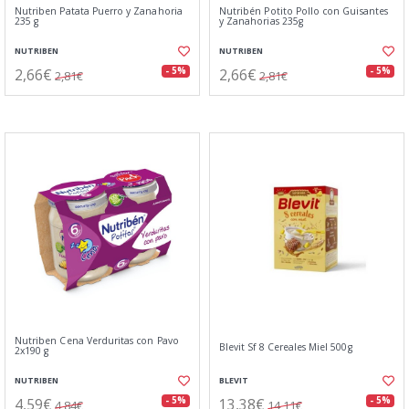
Nutriben Patata Puerro y Zanahoria
Nutribén Potito Pollo con Guisantes
235 g
y Zanahorias 235g
NUTRIBEN
NUTRIBEN
2,66€
2,66€
- 5%
- 5%
2,81€
2,81€
Nutriben Cena Verduritas con Pavo
Blevit Sf 8 Cereales Miel 500g
2x190 g
NUTRIBEN
BLEVIT
4,59€
13,38€
- 5%
- 5%
4,84€
14,11€