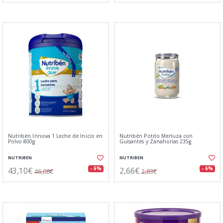
Nutribén Innova 1 Leche de Inicio en
Nutribén Potito Merluza con
Polvo 800g
Guisantes y Zanahorias 235g
NUTRIBEN
NUTRIBEN
43,10€
2,66€
- 6%
- 6%
46,08€
2,83€