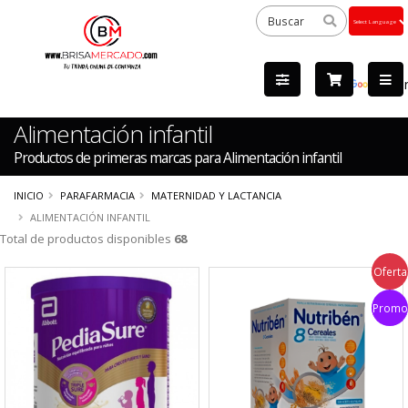
Powered
by
Tra
Alimentación infantil
Productos de primeras marcas para Alimentación infantil
INICIO
PARAFARMACIA
MATERNIDAD Y LACTANCIA
ALIMENTACIÓN INFANTIL
Total de productos disponibles
68
Oferta
Promo